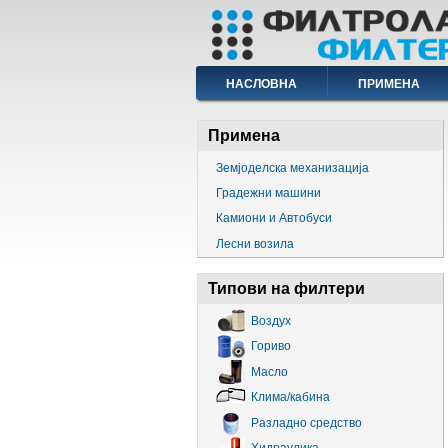
Skip
to
main
content
Main
НАСЛОВНА
ПРИМЕНА
navigation
Примена
Земјоделска механизација
Градежни машини
Камиони и Автобуси
Лесни возила
Типови на филтери
Воздух
Гориво
Масло
Клима/кабина
Разладно средство
Хидраулика