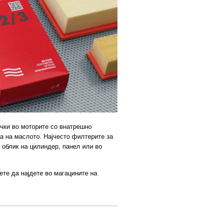
чки во моторите со внатрешно
а на маслото. Најчесто филтерите за
облик на цилиндер, панел или во
те да најдете во магацините на