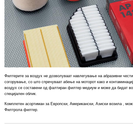
Филтерите за воздух не дозволуваат навлегување на абразивни чести
согорување, со што спречуваат абење на моторот како и контаминациј
воздух се составени од фалтиран филтер медиум и може да бидат во 
специјален облик.
Комплетен асортиман за Европски, Американски, Азиски возила , може
Филтрола филтер.