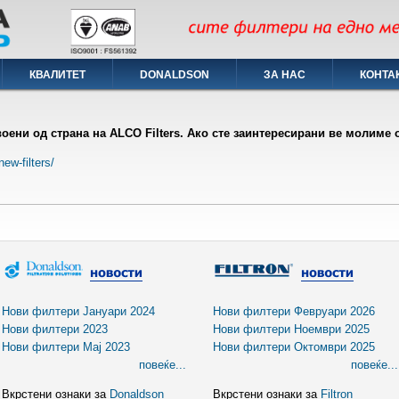
КВАЛИТЕТ
DONALDSON
ЗА НАС
КОНТА
оени од страна на ALCO Filters
. Ако сте заинтeресирани ве молиме о
ew-filters/
Нови филтери Јануари 2024
Нови филтери Февруари 2026
Нови филтери 2023
Нови филтери Ноември 2025
Нови филтери Мај 2023
Нови филтери Октомври 2025
повеќе...
повеќе...
Вкрстени ознаки за
Donaldson
Вкрстени ознаки за
Filtron