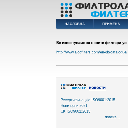
Skip
to
main
content
Main
НАСЛОВНА
ПРИМЕНА
navigation
Ве известуваме за новите филтери усв
http://www.alcofilters.com/en-gb/catalogue/n
Ресертификација ISO9001:2015
Нови цени 2021
СК ISO9001:2015
повеќе...