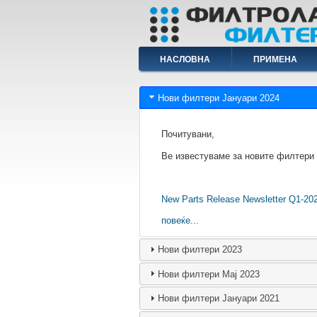
Skip
to
main
content
Main
НАСЛОВНА
ПРИМЕНА
navigation
Нови филтери Јануари 2024
Почитувани,
Ве известуваме за новите филтери
New Parts Release Newsletter Q1-20
повеќе...
Нови филтери 2023
Нови филтери Мај 2023
Нови филтери Јануари 2021