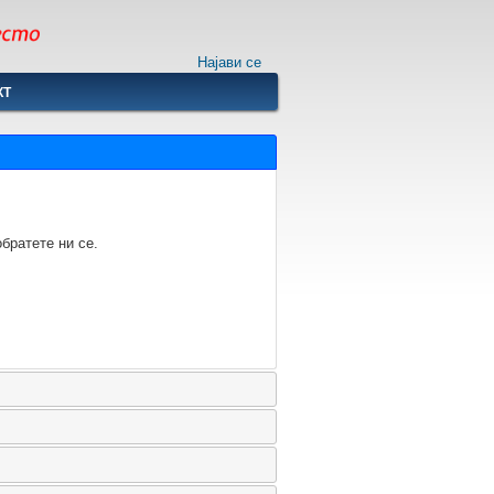
Најави се
КТ
братете ни се.