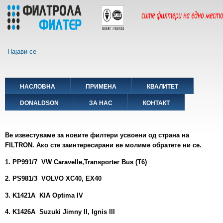
Skip
to
main
content
Најави се
Main
НАСЛОВНА
ПРИМЕНА
КВАЛИТЕТ
navigation
DONALDSON
ЗА НАС
КОНТАКТ
Ве известуваме за новите филтери усвоени од страна на
F
ILTRON.
Ако сте заинтeресирани
ве молиме обратете ни се.
1. PP991/7 VW Caravelle,Transporter Bus (T6)
2. PS981/3 VOLVO XC40, EX40
3. K1421A KIA Optima IV
4. K1426A Suzuki Jimny II, Ignis III