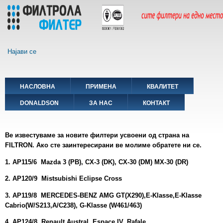
Skip
to
main
content
Најави се
Main
НАСЛОВНА
ПРИМЕНА
КВАЛИТЕТ
navigation
DONALDSON
ЗА НАС
КОНТАКТ
Ве известуваме за новите филтери усвоени од страна на
F
ILTRON.
Ако сте заинтeресирани
ве молиме обратете ни се.
1. AP115/6
Mazda 3 (PB), CX-3 (DK), CX-30 (DM) MX-30 (DR)
2. AP120/9
Mistsubishi Eclipse Cross
3. AP119/8
MERCEDES-BENZ AMG GT(X290),E-Klasse,E-Klasse
Cabrio(W/S213,A/C238), G-Klasse (W461/463)
4. AP124/8
Renault Austral, Espace IV, Rafale