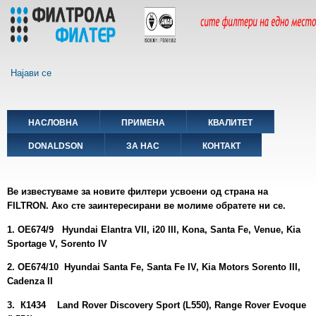
Skip
to
main
content
Најави се
Main
НАСЛОВНА
ПРИМЕНА
КВАЛИТЕТ
navigation
DONALDSON
ЗА НАС
КОНТАКТ
Ве известуваме за новите филтери усвоени од страна на
F
ILTRON.
Ако сте заинтeресирани
ве молиме обратете ни се.
1. ОЕ674/9 Hyundai Elantra VII, i20 III, Kona, Santa Fe, Venue, Kia
Sportage V, Sorento IV
2. ОЕ674/10 Hyundai Santa Fe, Santa Fe IV, Kia Motors Sorento III,
Cadenza II
3. К1434 Land Rover Discovery Sport (L550), Range Rover Evoque