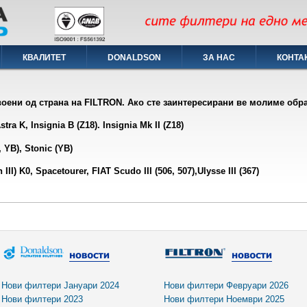
КВАЛИТЕТ
DONALDSON
ЗА НАС
КОНТА
оени од страна на F
ILTRON.
Ако сте заинтeресирани
ве молиме обрат
a K, Insignia B (Z18). Insignia Mk II (Z18)
 YB), Stonic (YB)
I) K0, Spacetourer, FIAT Scudo III (506, 507),Ulysse III (367)
Нови филтери Јануари 2024
Нови филтери Февруари 2026
Нови филтери 2023
Нови филтери Ноември 2025