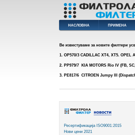
Skip
to
main
content
Main
НАСЛОВНА
ПРИМЕНА
navigation
Ве известуваме за новите филтери усв
1. OP570/3 CADILLAC XT4, XT5. OPEL Astr
2. PP979/7 KIA MOTORS Rio IV (FB, SC,
3. PE817/6 CITROEN Jumpy III (Dispatch II
Ресертификација ISO9001:2015
Нови цени 2021